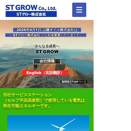
2026年4月1日 山陽オイル株式会社は、
［ STグロー株式会社 ］に社名変更いたしました。
さらなる成長へ
ST
GROW
会社情報
English（英語翻訳）
期間限定TOPページ
​当社サービスステーション
［セルフ宇品倶楽部］で使用している電気は
再生可能エネルギーです。