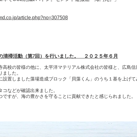
jmd.co.jp/article.php?no=307508
清掃活動（第7回）を行いました。 ２０２５年６月​​
寺高校の皆様の他に、太平洋マテリアル株式会社の皆様と、広島信
りました。
に設置しました藻場造成ブロック「貝藻くん」のうち１基を上げて
タコなどが確認出来ました。
つですが、海の豊かさを守ることに貢献できたと感じられました。