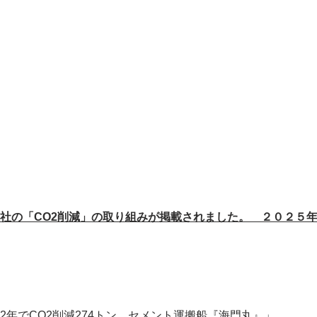
社の「CO2削減」の取り組みが掲載されました。 ２０２５
年でCO2削減274トン。セメント運搬船『海門丸』」