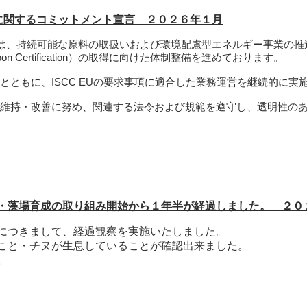
得に関するコミットメント宣言 ２０２６年１月​
、持続可能な原料の取扱いおよび環境配慮型エネルギー事業の推進を
ty and Carbon Certification）の取得に向けた体制整備を進めております。
るとともに、ISCC EUの要求事項に適合した業務運営を継続的に
制の維持・改善に努め、関連する法令および規範を遵守し、透明性の
・藻場育成の取り組み開始から１年半が経過しました。 ２０２
につきまして、経過観察を実施いたしました。
こと・チヌが生息していることが確認出来ました。
。