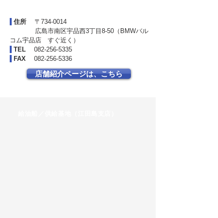
住所
〒734-0014
広島市南区宇品西3丁目8-50（BMWバル
コム宇品店 すぐ近く）
TEL
082-256-5335
FAX
082-256-5336
店舗紹介ページは、こちら
給油船／供給基地（江田島支店）