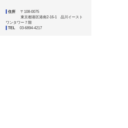
住所
〒108-0075
東京都港区港南2-16-1 品川イースト
ワンタワー７階
TEL
03-6894-4217
サービスステーション ＜コスモ石油
セルフ宇品倶楽部＞