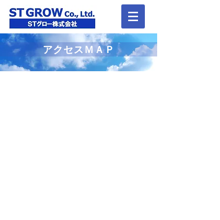
​アクセスＭＡＰ
本社 所在地