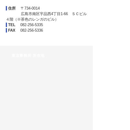
住所
〒734-0014
広島市南区宇品西4丁目1-66 ＳＣビル
４階（※茶色のレンガのビル）
TEL
082-256-5335
FAX
082-256-5336
​東京事務所 所在地